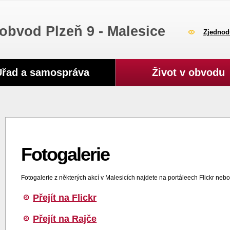
obvod Plzeň 9 - Malesice
Zjednod
Úřad a samospráva
Život v obvodu
Fotogalerie
Fotogalerie z některých akcí v Malesicích najdete na portáleech Flickr neb
Přejít na Flickr
Přejít na Rajče