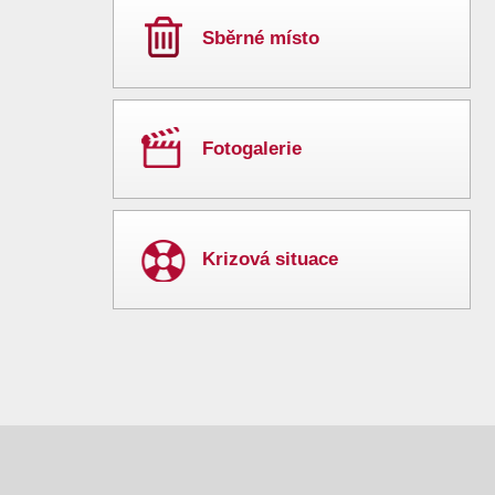
Sběrné místo
Fotogalerie
Krizová situace