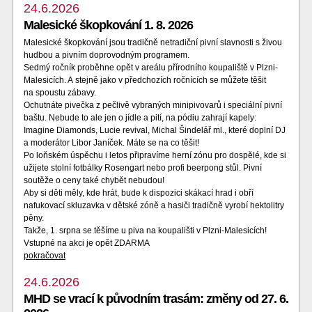
24.6.2026
Malesické škopkování 1. 8. 2026
Malesické škopkování jsou tradičně netradiční pivní slavnosti s živou
hudbou a pivním doprovodným programem.
Sedmý ročník proběhne opět v areálu přírodního koupaliště v Plzni-
Malesicích. A stejně jako v předchozích ročnících se můžete těšit
na spoustu zábavy.
Ochutnáte pivečka z pečlivě vybraných minipivovarů i speciální pivní
baštu. Nebude to ale jen o jídle a pití, na pódiu zahrají kapely:
Imagine Diamonds, Lucie revival, Michal Šindelář ml., které doplní DJ
a moderátor Libor Janíček. Máte se na co těšit!
Po loňském úspěchu i letos připravíme herní zónu pro dospělé, kde si
užijete stolní fotbálky Rosengart nebo profi beerpong stůl. Pivní
soutěže o ceny také chybět nebudou!
Aby si děti měly, kde hrát, bude k dispozici skákací hrad i obří
nafukovací skluzavka v dětské zóně a hasiči tradičně vyrobí hektolitry
pěny.
Takže, 1. srpna se těšíme u piva na koupališti v Plzni-Malesicích!
Vstupné na akci je opět ZDARMA
pokračovat
24.6.2026
MHD se vrací k původním trasám: změny od 27. 6.