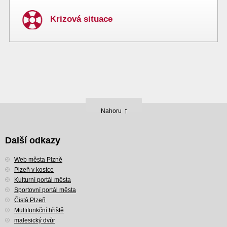
Krizová situace
Nahoru
Další odkazy
Web města Plzně
Plzeň v kostce
Kulturní portál města
Sportovní portál města
Čistá Plzeň
Multifunkční hřiště
malesický dvůr