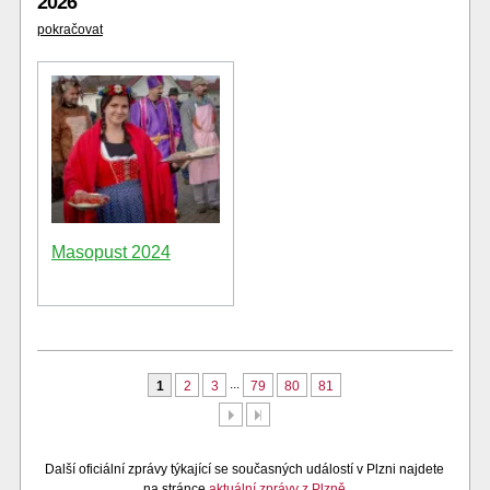
2026
pokračovat
Masopust 2024
...
1
2
3
79
80
81
Další
Poslední
Další oficiální zprávy týkající se současných událostí v Plzni najdete
na stránce
aktuální zprávy z Plzně