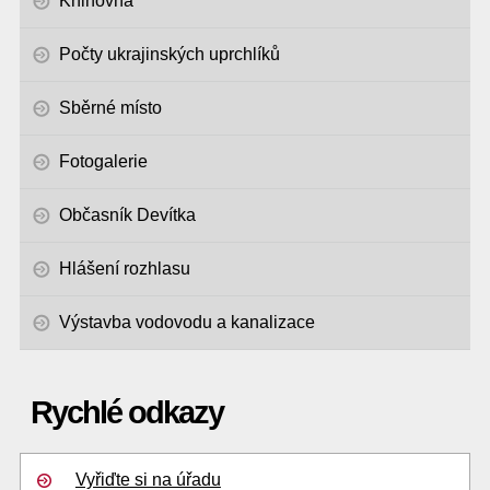
Knihovna
Počty ukrajinských uprchlíků
Sběrné místo
Fotogalerie
Občasník Devítka
Hlášení rozhlasu
Výstavba vodovodu a kanalizace
Rychlé odkazy
Vyřiďte si na úřadu