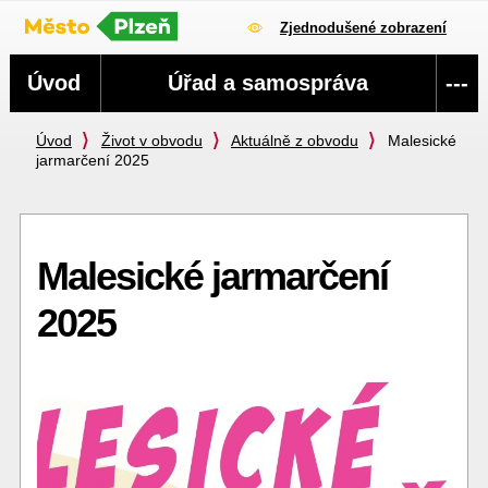
Zjednodušené zobrazení
Navigace
Úvod
Úřad a samospráva
---
Úvod
Život v obvodu
Aktuálně z obvodu
Malesické
jarmarčení 2025
Malesické jarmarčení
2025