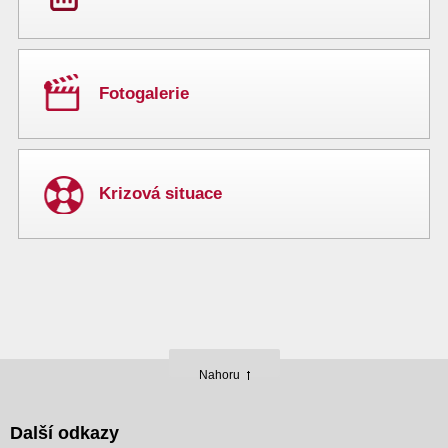
Fotogalerie
Krizová situace
Nahoru
Další odkazy