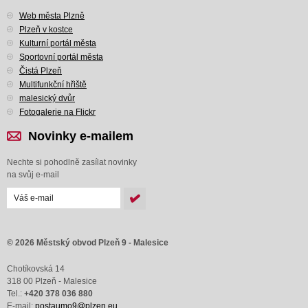
Web města Plzně
Plzeň v kostce
Kulturní portál města
Sportovní portál města
Čistá Plzeň
Multifunkční hřiště
malesický dvůr
Fotogalerie na Flickr
Novinky e-mailem
Nechte si pohodlně zasílat novinky
na svůj e-mail
© 2026 Městský obvod Plzeň 9 - Malesice
Chotíkovská 14
318 00 Plzeň - Malesice
Tel.:
+420 378 036 880
E-mail:
postaumo9@plzen.eu